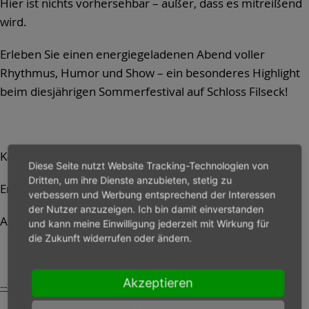
Hier ist nichts vorhersehbar – außer, dass es mitreißend
wird.
Erleben Sie einen energiegeladenen Abend voller
Rhythmus, Humor und Show – ein besonderes Highlight
beim diesjährigen Sommerfestival auf Schloss Filseck!
Karten
29,- | 25,- | 21,- Euro
Diese Seite nutzt Website Tracking-Technologien von
Dritten, um ihre Dienste anzubieten, stetig zu
Ermäßigt
25,- | 21,- | 17,- Euro
verbessern und Werbung entsprechend der Interessen
der Nutzer anzuzeigen. Ich bin damit einverstanden
Abendkasse zzgl.
3,- Euro
und kann meine Einwilligung jederzeit mit Wirkung für
die Zukunft widerrufen oder ändern.
Akzeptieren
--> Karten