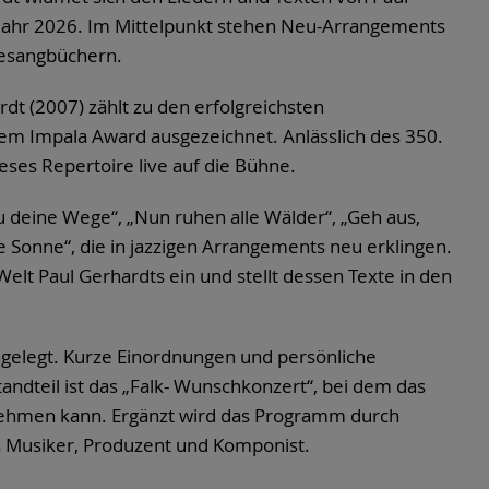
m Jahr 2026. Im Mittelpunkt stehen Neu-Arrangements
Gesangbüchern.
dt (2007) zählt zu den erfolgreichsten
em Impala Award ausgezeichnet. Anlässlich des 350.
eses Repertoire live auf die Bühne.
u deine Wege“, „Nun ruhen alle Wälder“, „Geh aus,
 Sonne“, die in jazzigen Arrangements neu erklingen.
Welt Paul Gerhardts ein und stellt dessen Texte in den
ngelegt. Kurze Einordnungen und persönliche
andteil ist das „Falk- Wunschkonzert“, bei dem das
 nehmen kann. Ergänzt wird das Programm durch
ls Musiker, Produzent und Komponist.