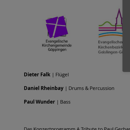
Dieter Falk
| Flügel
Daniel Rheinbay
| Drums & Percussion
Paul Wunder
| Bass
Das Konzertprogramm A Tribute to Paul Gerhar