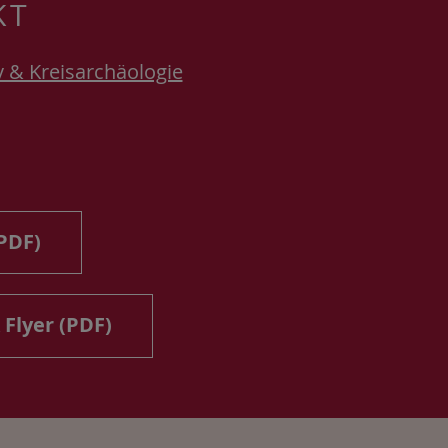
KT
v & Kreisarchäologie
PDF)
 Flyer (PDF)