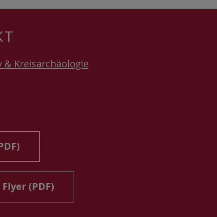
KT
v & Kreisarchäologie
PDF)
 Flyer (PDF)