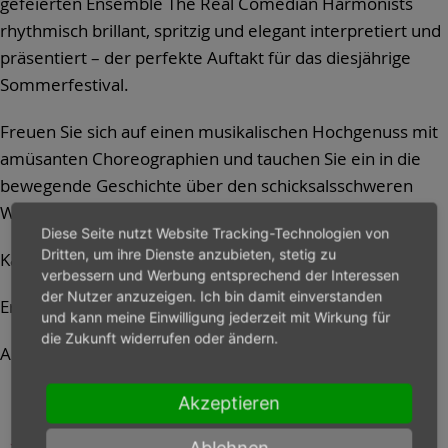
gefeierten Ensemble The Real Comedian Harmonists
rhythmisch brillant, spritzig und elegant interpretiert und
präsentiert – der perfekte Auftakt für das diesjährige
Sommerfestival.
Freuen Sie sich auf einen musikalischen Hochgenuss mit
amüsanten Choreographien und tauchen Sie ein in die
bewegende Geschichte über den schicksalsschweren
Werdegang der ersten Boygroup der Welt.
Diese Seite nutzt Website Tracking-Technologien von
Dritten, um ihre Dienste anzubieten, stetig zu
Karten
41,- | 37,- | 33,- Euro
verbessern und Werbung entsprechend der Interessen
der Nutzer anzuzeigen. Ich bin damit einverstanden
Ermäßigt
37,- | 33,- | 29,- Euro
und kann meine Einwilligung jederzeit mit Wirkung für
die Zukunft widerrufen oder ändern.
Abendkasse zzgl.
3,- Euro
Akzeptieren
--> Karten
Ablehnen