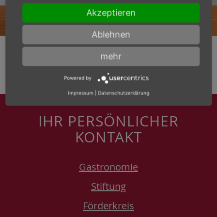
Akzeptieren
Ablehnen
mehr
Powered by
Impressum
|
Datenschutzerklärung
IHR PERSÖNLICHER
KONTAKT
Gastronomie
Stiftung
Förderkreis