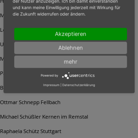
Heiko Potschkay Geislingen
der Nutzer anzuzeigen. Ich bin damit einverstanden
und kann meine Einwilligung jederzeit mit Wirkung für
die Zukunft widerrufen oder ändern.
Maren Reuter Süßen
Lea Romer Ottenbach
Akzeptieren
Ursula Schäfer Waiblingen
Ablehnen
Michael Schäfer Waiblingen
mehr
Paul Scharpfenecker Ellwangen (Jagst)
Powered by
Impressum
|
Datenschutzerklärung
Brigitte Schmidt Geislingen
Ottmar Schnepp Fellbach
Michael Schüßler Kernen im Remstal
Raphaela Schütz Stuttgart