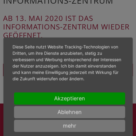
INFORMATIONS-ZENTRUM
AB 13. MAI 2020 IST DAS
INFORMATIONS-ZENTRUM WIEDER
GEÖFFNET.
MITTWOCH BIS SONNTAG UND AN
Diese Seite nutzt Website Tracking-Technologien von
FEIERTAGEN 13.00 BIS 17.00 UHR
Dritten, um ihre Dienste anzubieten, stetig zu
verbessern und Werbung entsprechend der Interessen
der Nutzer anzuzeigen. Ich bin damit einverstanden
Förderkreis Schloss Filseck
und kann meine Einwilligung jederzeit mit Wirkung für
die Zukunft widerrufen oder ändern.
Akzeptieren
Ablehnen
IHR PERSÖNLICHER
mehr
KONTAKT