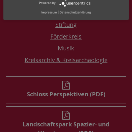
Powered by
Gastronomie
Impressum
|
Datenschutzerklärung
Stiftung
Förderkreis
Musik
Kreisarchiv & Kreisarchäologie
Schloss Perspektiven (PDF)
Landschaftspark Spazier- und